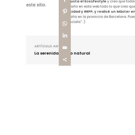
me gusta el EcoLifestyle
y creo que todav
comparto en esta web todo lo que creo que 
Publicidad y RRPP, y realicé un Máster e
montaña en la provincia de Barcelona. Pue
Essencialis". :)
ARTÍCULO ANTERIOR
La serenidad de lo natural