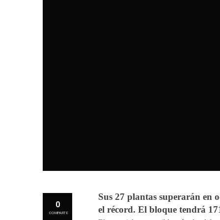
Sus 27 plantas superarán en o
0
el récord. El bloque tendrá 171
COMPARTE