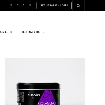
REGISTRARSE / LOGIN
URAL
BABIES&YOU