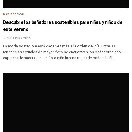
BABIES&YOU
Descubre los bañadores sostenibles para niñas y niños de
este verano
23 JUNIO, 2025
La moda sostenible está cada vez más a la orden del día. Entre las
tendencias actuales de mayor éxito se encuentran los bañadores eco,
capaces de hacer que tu niño o niña luzcan trajes de baño a la úl…