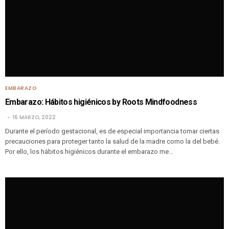
EMBARAZO
Embarazo: Hábitos higiénicos by Roots Mindfoodness
16 MARZO, 2022
Durante el período gestacional, es de especial importancia tomar ciertas
precauciones para proteger tanto la salud de la madre como la del bebé.
Por ello, los hábitos higiénicos durante el embarazo me…