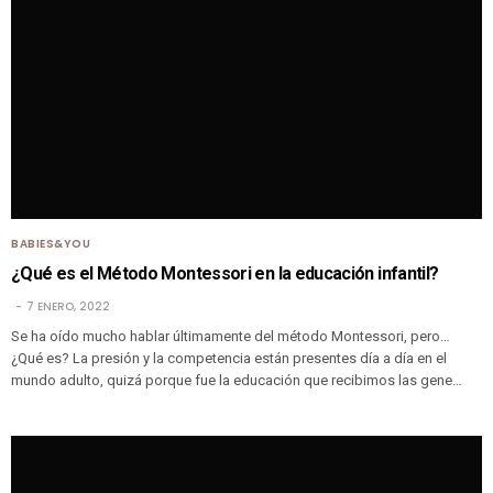
BABIES&YOU
¿Qué es el Método Montessori en la educación infantil?
7 ENERO, 2022
Se ha oído mucho hablar últimamente del método Montessori, pero…
¿Qué es? La presión y la competencia están presentes día a día en el
mundo adulto, quizá porque fue la educación que recibimos las gene…