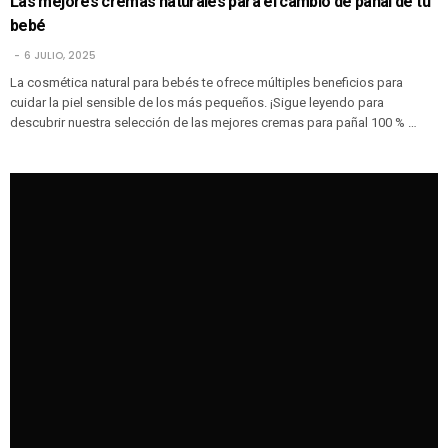
Las mejores cremas naturales para el cambio de pañal de tu
bebé
6 JULIO, 2025
La cosmética natural para bebés te ofrece múltiples beneficios para
cuidar la piel sensible de los más pequeños. ¡Sigue leyendo para
descubrir nuestra selección de las mejores cremas para pañal 100 % …