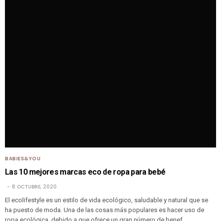
BABIES&YOU
Las 10 mejores marcas eco de ropa para bebé
8 OCTUBRE, 2020
El ecolifestyle es un estilo de vida ecológico, saludable y natural que se
ha puesto de moda. Una de las cosas más populares es hacer uso de
ropa ecológica, debido a que ofrece un gran número de benef…