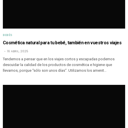
BEBÉS
Cosmética natural para tu bebé, también en vuestros viajes
16 ABRIL, 2025
Tendemos a pensar que en los viajes cortos y escapadas podemos
descuidar la calidad de los productos de cosmética e higiene que
llevamos, porque “sólo son unos días“. Utilizamos los amenit…