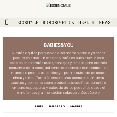
ECOSTYLE
BIOCOSMETICS
HEALTH
NEWS
BABIES&YOU
Si estás aquí es porque vas a ser mami o papi, o ya tienes
peques en casa. ¡En ese caso estás en buen sitio! En esta
sección encontrarás ideas, consejos y recetas para los más
pequeños de la casa, así como experiencias compartidas de
marcas o productos ecolifestyle para el cuidado de bebés,
niños y niñas. También encontrarás consejos de mamis
expertas y opiniones sobre productos específicos durante el
embarazo, posparto, y cuidado de los pequeños desde el
mindfulness y alimentación saludable. ¡Descúbrelo!
BEBÉS
EMBARAZO
MADRES