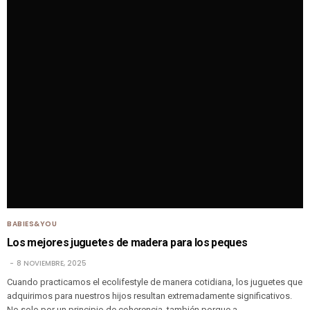
BABIES&YOU
Los mejores juguetes de madera para los peques
8 NOVIEMBRE, 2025
Cuando practicamos el ecolifestyle de manera cotidiana, los juguetes que
adquirimos para nuestros hijos resultan extremadamente significativos.
No solo por un principio de coherencia, también porque a…