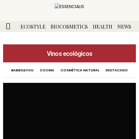
ECOSTYLE
BIOCOSMETICS
HEALTH
NEWS
Vinos ecológicos
BABIES&YOU
COCINA
COSMÉTICA NATURAL
DESTACADO
ECO PLANES
ECO STYLE
GUÍAS Y RECURSOS
SIN CATEGORIA
VINOS ECOLÓGICOS
¿QUÉ SABER?