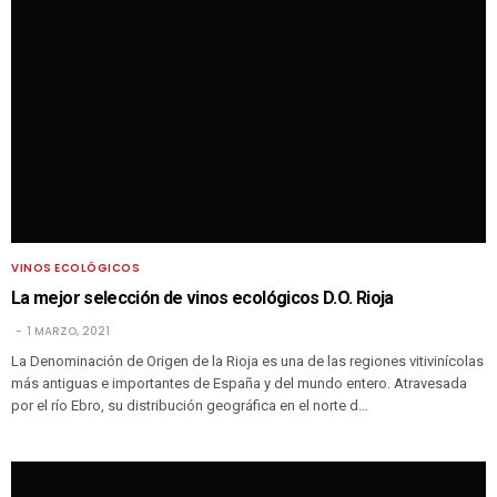
VINOS ECOLÓGICOS
La mejor selección de vinos ecológicos D.O. Rioja
1 MARZO, 2021
La Denominación de Origen de la Rioja es una de las regiones vitivinícolas
más antiguas e importantes de España y del mundo entero. Atravesada
por el río Ebro, su distribución geográfica en el norte d…