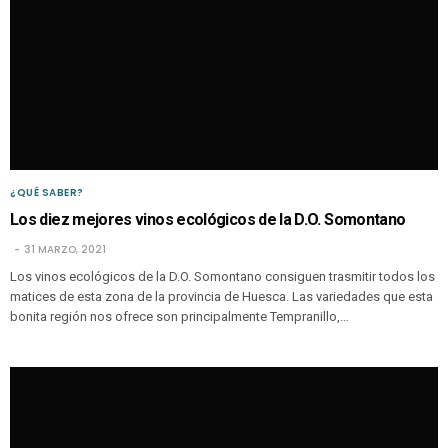
¿QUÉ SABER?
Los diez mejores vinos ecológicos de la D.O. Somontano
31 MARZO, 2021
Los vinos ecológicos de la D.O. Somontano consiguen trasmitir todos los
matices de esta zona de la provincia de Huesca. Las variedades que esta
bonita región nos ofrece son principalmente Tempranillo,…