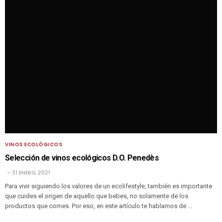
VINOS ECOLÓGICOS
Selección de vinos ecológicos D.O. Penedès
31 ENERO, 2021
Para vivir siguiendo los valores de un ecolifestyle, también es importante
que cuides el origen de aquello que bebes, no solamente de los
productos que comes. Por eso, en este artículo te hablamos de …