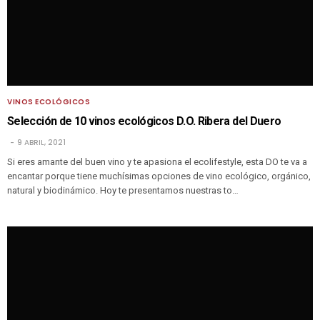
VINOS ECOLÓGICOS
Selección de 10 vinos ecológicos D.O. Ribera del Duero
9 ABRIL, 2021
Si eres amante del buen vino y te apasiona el ecolifestyle, esta DO te va a
encantar porque tiene muchísimas opciones de vino ecológico, orgánico,
natural y biodinámico. Hoy te presentamos nuestras to…