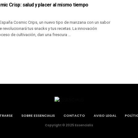
ic Crisp: salud y placer al mismo tiempo
 España Cosmic Crips, un nuevo tipo de manzana con un sabor
 revolucionará tus snacks y tus recetas. La innovación
ceso de cultivación, dan una frescura …
STRARSE
SOBRE ESSENCIALIS
CONTACTO
AVISO LEGAL
POLÍTI
Copyright © 2025 Essencialis