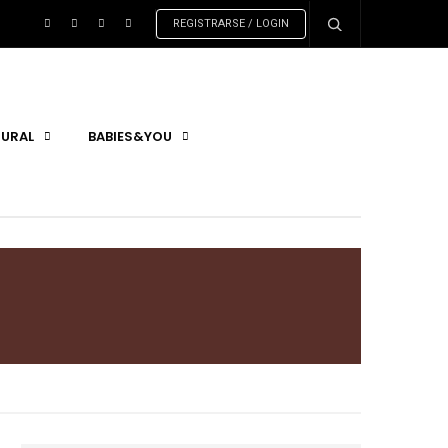
REGISTRARSE / LOGIN
URAL
BABIES&YOU