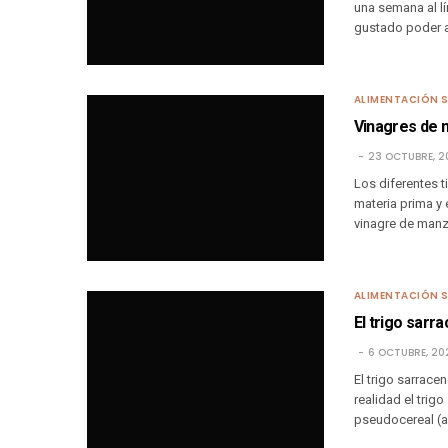
una semana al lí
gustado poder a
ALIMENTACIÓN 
Vinagres de 
23 OCTUBRE, 2
Los diferentes t
materia prima y
vinagre de manza
ALIMENTACIÓN 
El trigo sarra
6 OCTUBRE, 20
El trigo sarracen
realidad el trig
pseudocereal (a