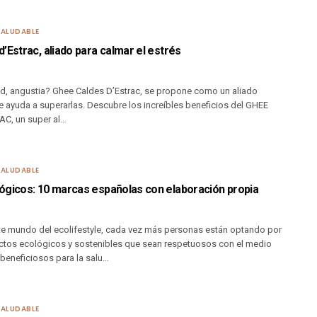
SALUDABLE
’Estrac, aliado para calmar el estrés
ad, angustia? Ghee Caldes D’Estrac, se propone como un aliado
te ayuda a superarlas. Descubre los increíbles beneficios del GHEE
C, un super al…
SALUDABLE
ógicos: 10 marcas españolas con elaboración propia
te mundo del ecolifestyle, cada vez más personas están optando por
tos ecológicos y sostenibles que sean respetuosos con el medio
beneficiosos para la salu…
SALUDABLE