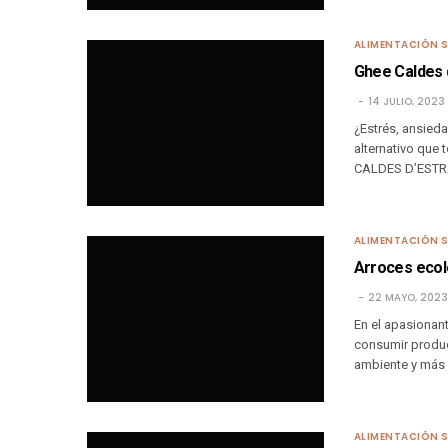
ALIMENTACIÓN 
Ghee Caldes d
14 JULIO, 2023
¿Estrés, ansied
alternativo que 
CALDES D’ESTRA
ALIMENTACIÓN 
Arroces ecol
22 MAYO, 2023
En el apasionan
consumir produc
ambiente y más 
ALIMENTACIÓN 