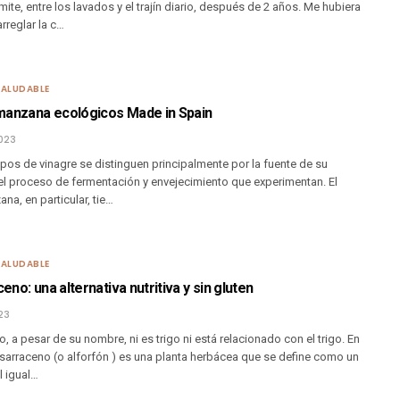
mite, entre los lavados y el trajín diario, después de 2 años. Me hubiera
rreglar la c…
SALUDABLE
manzana ecológicos Made in Spain
023
ipos de vinagre se distinguen principalmente por la fuente de su
 el proceso de fermentación y envejecimiento que experimentan. El
na, en particular, tie…
SALUDABLE
ceno: una alternativa nutritiva y sin gluten
23
o, a pesar de su nombre, ni es trigo ni está relacionado con el trigo. En
o sarraceno (o alforfón ) es una planta herbácea que se define como un
l igual…