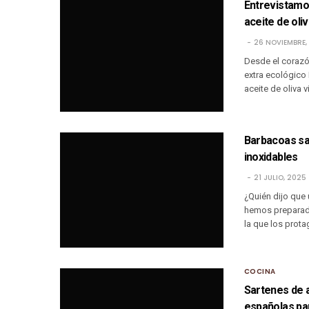
​​Entrevistam
aceite de oli
26 NOVIEMBRE,
Desde el corazón
extra ecológico 
aceite de oliva 
Barbacoas sal
inoxidables
21 JULIO, 2025
¿Quién dijo que
hemos preparado
la que los prota
COCINA
Sartenes de 
españolas par