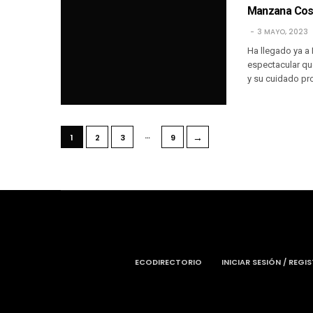
Manzana Cosm
3 MAYO, 2023
Ha llegado ya a
espectacular que
y su cuidado pro
…
→
1
2
3
9
ECODIRECTORIO
INICIAR SESIÓN / REGI