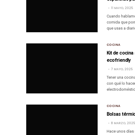
11 MAYO, 2025
Cuando hablamos
comida que pone
que usas a diari
COCINA
Kit de cocina
ecofriendly
7 MAYO, 2025
Tener una cocin
con qué lo hace
electrodoméstic
COCINA
Bolsas térmi
8 MARZO, 202
Hace unos días 