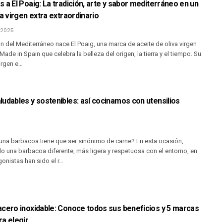
os a El Poaig: La tradición, arte y sabor mediterráneo en un
va virgen extra extraordinario
 2025
 del Mediterráneo nace El Poaig, una marca de aceite de oliva virgen
Made in Spain que celebra la belleza del origen, la tierra y el tiempo. Su
virgen e…
udables y sostenibles: así cocinamos con utensilios
 una barbacoa tiene que ser sinónimo de carne? En esta ocasión,
 una barbacoa diferente, más ligera y respetuosa con el entorno, en
gonistas han sido el r…
acero inoxidable: Conoce todos sus beneficios y 5 marcas
a elegir