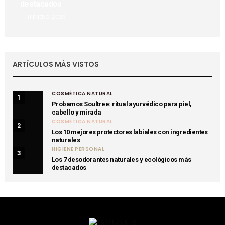
destacados
11 ENERO, 2026
ARTÍCULOS MÁS VISTOS
COSMÉTICA NATURAL
1
Probamos Soultree: ritual ayurvédico para piel,
cabello y mirada
COSMÉTICA NATURAL
2
Los 10 mejores protectores labiales con ingredientes
naturales
HIGIENE PERSONAL
3
Los 7 desodorantes naturales y ecológicos más
destacados