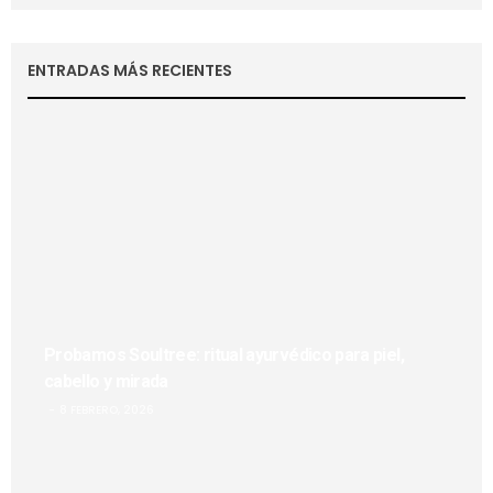
ENTRADAS MÁS RECIENTES
Probamos Soultree: ritual ayurvédico para piel,
cabello y mirada
8 FEBRERO, 2026