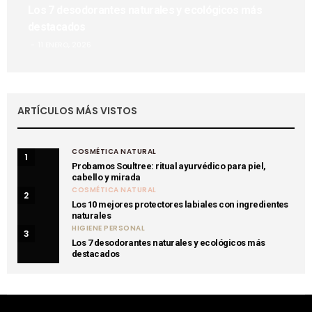
Los 7 desodorantes naturales y ecológicos más
destacados
11 ENERO, 2026
ARTÍCULOS MÁS VISTOS
COSMÉTICA NATURAL
1
Probamos Soultree: ritual ayurvédico para piel,
cabello y mirada
COSMÉTICA NATURAL
2
Los 10 mejores protectores labiales con ingredientes
naturales
HIGIENE PERSONAL
3
Los 7 desodorantes naturales y ecológicos más
destacados