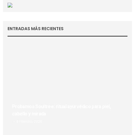
ENTRADAS MÁS RECIENTES
Probamos Soultree: ritual ayurvédico para piel,
cabello y mirada
8 FEBRERO, 2026