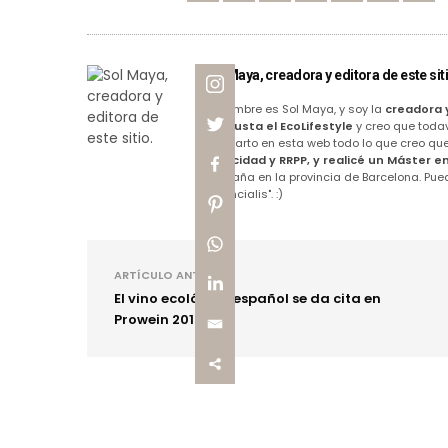
Sol Maya, creadora y editora de este siti
Mi nombre es Sol Maya, y soy la
creadora 
me gusta el EcoLifestyle
y creo que todav
comparto en esta web todo lo que creo que 
Publicidad y RRPP, y realicé un Máster e
montaña en la provincia de Barcelona. Pue
Essencialis". :)
ARTÍCULO ANTERIOR
El vino ecológico español se da cita en
Prowein 2015