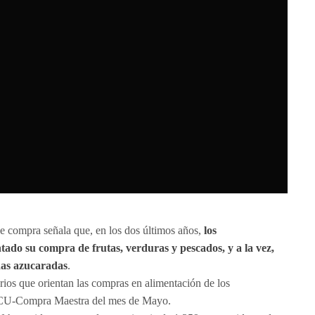
e compra señala que, en los dos últimos años,
los
do su compra de frutas, verduras y pescados, y a la vez,
idas azucaradas
.
erios que orientan las compras en alimentación de los
 OCU-Compra Maestra del mes de Mayo.