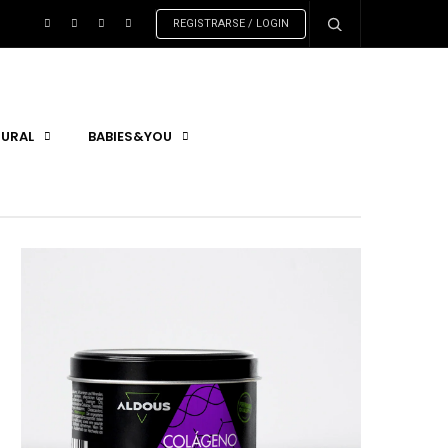
REGISTRARSE / LOGIN
URAL
BABIES&YOU