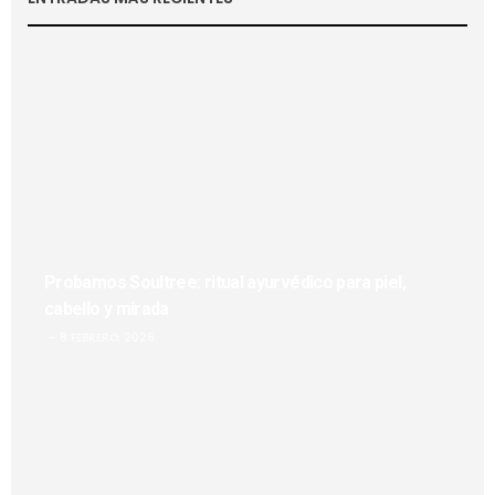
Probamos Soultree: ritual ayurvédico para piel,
cabello y mirada
8 FEBRERO, 2026