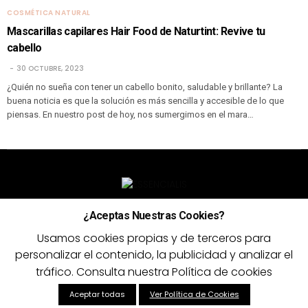
COSMÉTICA NATURAL
Mascarillas capilares Hair Food de Naturtint: Revive tu
cabello
30 OCTUBRE, 2023
¿Quién no sueña con tener un cabello bonito, saludable y brillante? La
buena noticia es que la solución es más sencilla y accesible de lo que
piensas. En nuestro post de hoy, nos sumergimos en el mara…
¿Aceptas Nuestras Cookies?
ECODIRECTORIO
INICIAR SESIÓN / REGISTRARSE
Usamos cookies propias y de terceros para
SOBRE ESSENCIALIS
CONTACTO
AVISO LEGAL
personalizar el contenido, la publicidad y analizar el
POLÍTICA DE PRIVACIDAD
POLÍTICA DE COOKIES
tráfico. Consulta nuestra Política de cookies
Copyright © 2025 Essencialis
Aceptar todas
Ver Política de Cookies