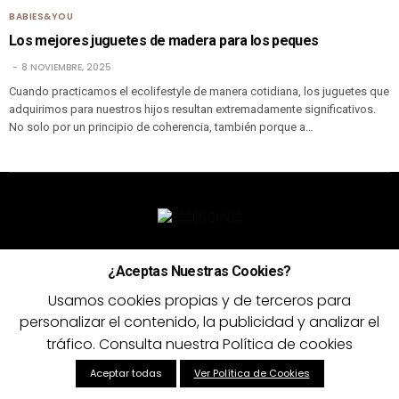
BABIES&YOU
Los mejores juguetes de madera para los peques
8 NOVIEMBRE, 2025
Cuando practicamos el ecolifestyle de manera cotidiana, los juguetes que
adquirimos para nuestros hijos resultan extremadamente significativos.
No solo por un principio de coherencia, también porque a…
ECODIRECTORIO
INICIAR SESIÓN / REGISTRARSE
¿Aceptas Nuestras Cookies?
SOBRE ESSENCIALIS
CONTACTO
AVISO LEGAL
Usamos cookies propias y de terceros para
POLÍTICA DE PRIVACIDAD
POLÍTICA DE COOKIES
personalizar el contenido, la publicidad y analizar el
tráfico. Consulta nuestra Política de cookies
Copyright © 2025 Essencialis
Aceptar todas
Ver Política de Cookies