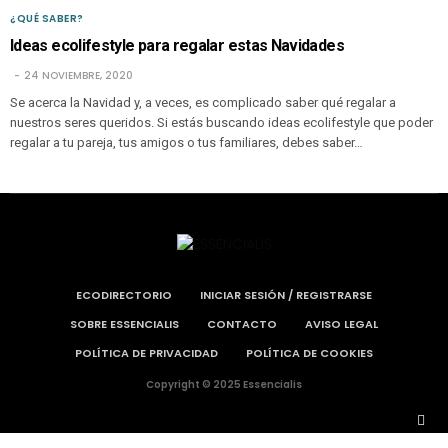
¿QUÉ SABER?
Ideas ecolifestyle para regalar estas Navidades
24 NOVIEMBRE, 2020
Se acerca la Navidad y, a veces, es complicado saber qué regalar a
nuestros seres queridos. Si estás buscando ideas ecolifestyle que poder
regalar a tu pareja, tus amigos o tus familiares, debes saber…
ECODIRECTORIO
INICIAR SESIÓN / REGISTRARSE
SOBRE ESSENCIALIS
CONTACTO
AVISO LEGAL
POLÍTICA DE PRIVACIDAD
POLÍTICA DE COOKIES
Copyright © 2025 Essencialis