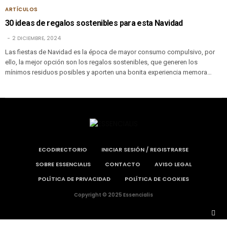
ARTÍCULOS
30 ideas de regalos sostenibles para esta Navidad
2 DICIEMBRE, 2024
Las fiestas de Navidad es la época de mayor consumo compulsivo, por
ello, la mejor opción son los regalos sostenibles, que generen los
mínimos residuos posibles y aporten una bonita experiencia memora…
ECODIRECTORIO
INICIAR SESIÓN / REGISTRARSE
SOBRE ESSENCIALIS
CONTACTO
AVISO LEGAL
POLÍTICA DE PRIVACIDAD
POLÍTICA DE COOKIES
Copyright © 2025 Essencialis