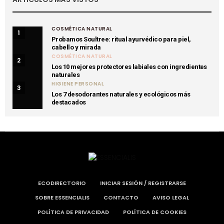
COSMÉTICA NATURAL
1
Probamos Soultree: ritual ayurvédico para piel,
cabello y mirada
COSMÉTICA NATURAL
2
Los 10 mejores protectores labiales con ingredientes
naturales
HIGIENE PERSONAL
3
Los 7 desodorantes naturales y ecológicos más
destacados
ECODIRECTORIO
INICIAR SESIÓN / REGISTRARSE
SOBRE ESSENCIALIS
CONTACTO
AVISO LEGAL
POLÍTICA DE PRIVACIDAD
POLÍTICA DE COOKIES