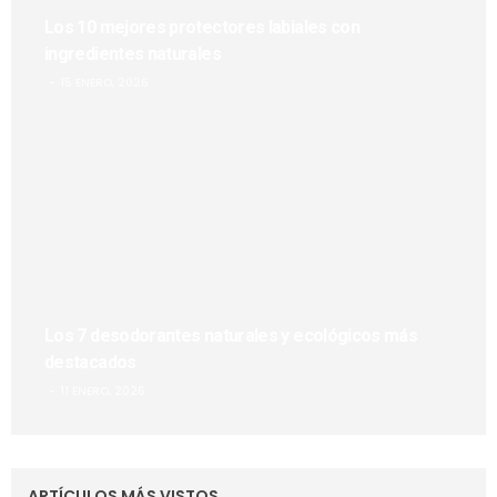
Los 10 mejores protectores labiales con
ingredientes naturales
15 ENERO, 2026
Los 7 desodorantes naturales y ecológicos más
destacados
11 ENERO, 2026
ARTÍCULOS MÁS VISTOS