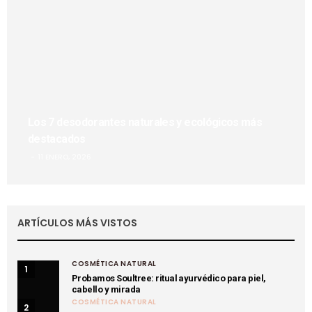
Los 7 desodorantes naturales y ecológicos más
destacados
11 ENERO, 2026
ARTÍCULOS MÁS VISTOS
COSMÉTICA NATURAL
1
Probamos Soultree: ritual ayurvédico para piel,
cabello y mirada
COSMÉTICA NATURAL
2