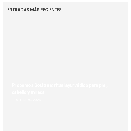
ENTRADAS MÁS RECIENTES
Probamos Soultree: ritual ayurvédico para piel,
cabello y mirada
8 FEBRERO, 2026