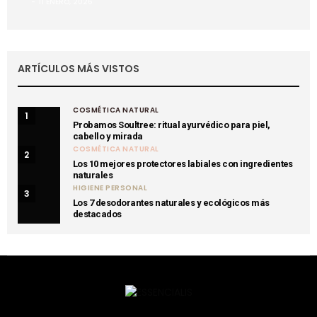
11 ENERO, 2026
ARTÍCULOS MÁS VISTOS
COSMÉTICA NATURAL
1
Probamos Soultree: ritual ayurvédico para piel,
cabello y mirada
COSMÉTICA NATURAL
2
Los 10 mejores protectores labiales con ingredientes
naturales
HIGIENE PERSONAL
3
Los 7 desodorantes naturales y ecológicos más
destacados