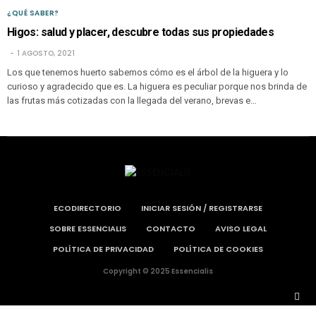
¿QUÉ SABER?
Higos: salud y placer, descubre todas sus propiedades
1 AGOSTO, 2021
Los que tenemos huerto sabemos cómo es el árbol de la higuera y lo
curioso y agradecido que es. La higuera es peculiar porque nos brinda de
las frutas más cotizadas con la llegada del verano, brevas e…
ECODIRECTORIO
INICIAR SESIÓN / REGISTRARSE
SOBRE ESSENCIALIS
CONTACTO
AVISO LEGAL
POLÍTICA DE PRIVACIDAD
POLÍTICA DE COOKIES
Copyright © 2025 Essencialis