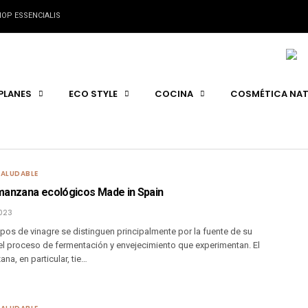
OP ESSENCIALIS
PLANES
ECO STYLE
COCINA
COSMÉTICA NAT
SALUDABLE
manzana ecológicos Made in Spain
023
ipos de vinagre se distinguen principalmente por la fuente de su
 el proceso de fermentación y envejecimiento que experimentan. El
na, en particular, tie…