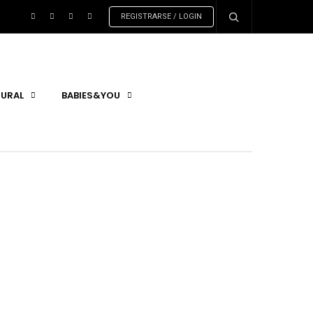
REGISTRARSE / LOGIN
URAL
BABIES&YOU