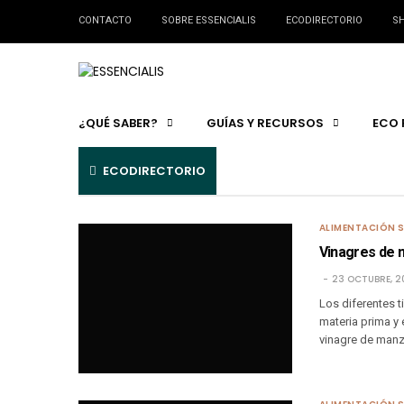
CONTACTO
SOBRE ESSENCIALIS
ECODIRECTORIO
SH
¿QUÉ SABER?
GUÍAS Y RECURSOS
ECO 
ECODIRECTORIO
ALIMENTACIÓN 
Vinagres de 
23 OCTUBRE, 2
Los diferentes t
materia prima y
vinagre de manza