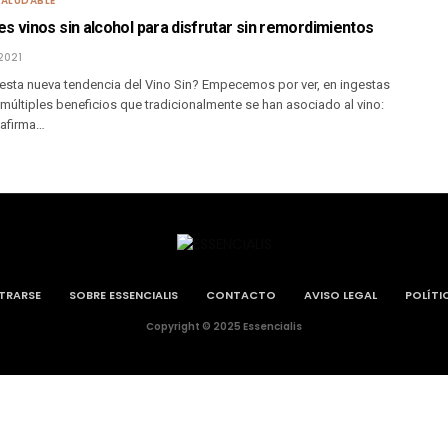
SALUDABLE
s vinos sin alcohol para disfrutar sin remordimientos
2021
esta nueva tendencia del Vino Sin? Empecemos por ver, en ingestas
múltiples beneficios que tradicionalmente se han asociado al vino:
 afirma…
STRARSE
SOBRE ESSENCIALIS
CONTACTO
AVISO LEGAL
POLÍTI
Copyright © 2025 Essencialis