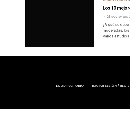
ALIMENTACIÓN 
Los 10 mejore
21 NOVIEMBRE, 
¿A qué se debe 
moderadas, los 
Varios estudios
ECODIRECTORIO
INICIAR SESIÓN / REGI