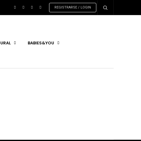
REGISTRARSE / LOGIN
URAL
BABIES&YOU