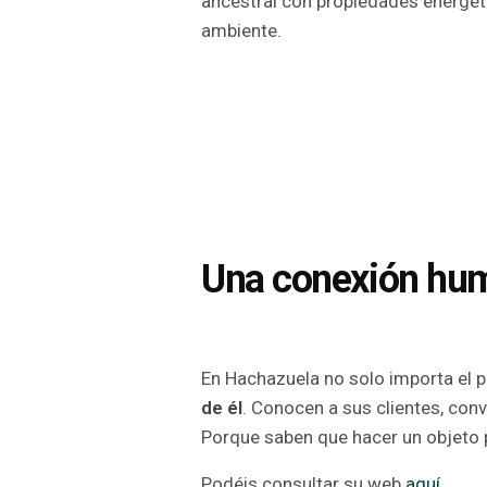
ancestral con propiedades energétic
ambiente.
Una conexión huma
En Hachazuela no solo importa el 
de él
. Conocen a sus clientes, conv
Porque saben que hacer un objeto p
Podéis consultar su web
aquí
.