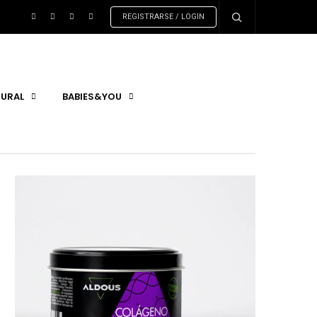
REGISTRARSE / LOGIN
URAL
BABIES&YOU