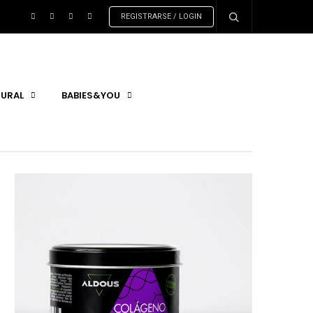
REGISTRARSE / LOGIN
URAL
BABIES&YOU