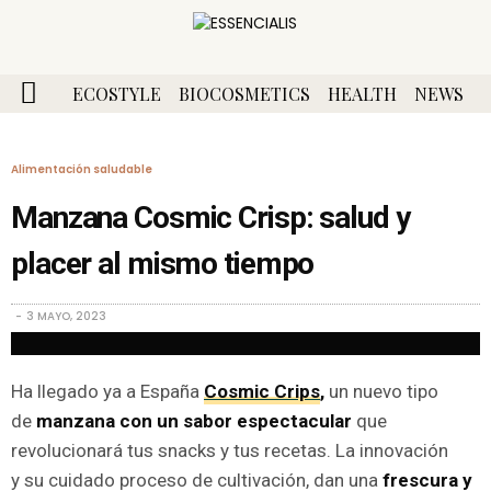
ECOSTYLE
BIOCOSMETICS
HEALTH
NEWS
Alimentación saludable
Manzana Cosmic Crisp: salud y
placer al mismo tiempo
3 MAYO, 2023
Ha llegado ya
a España
Cosmic Crips
,
un nuevo tipo
de
manzana con un sabor espectacular
que
revolucionará tus snacks y tus recetas.
La innovación
y
su
cuidado
proceso de cultivación, dan
una
frescura y