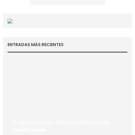
ENTRADAS MÁS RECIENTES
Probamos Soultree: ritual ayurvédico para piel,
cabello y mirada