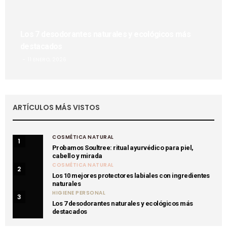
Los 7 desodorantes naturales y ecológicos más
destacados
11 ENERO, 2026
ARTÍCULOS MÁS VISTOS
COSMÉTICA NATURAL
1
Probamos Soultree: ritual ayurvédico para piel,
cabello y mirada
COSMÉTICA NATURAL
2
Los 10 mejores protectores labiales con ingredientes
naturales
HIGIENE PERSONAL
3
Los 7 desodorantes naturales y ecológicos más
destacados