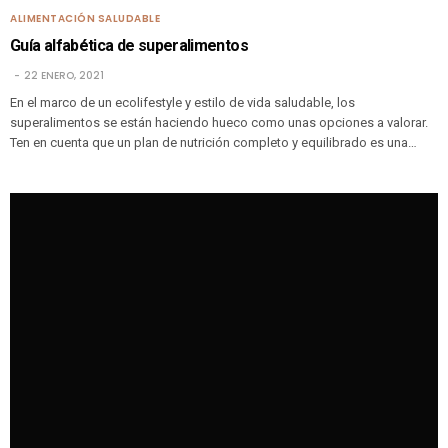
ALIMENTACIÓN SALUDABLE
Guía alfabética de superalimentos
22 ENERO, 2021
En el marco de un ecolifestyle y estilo de vida saludable, los
superalimentos se están haciendo hueco como unas opciones a valorar.
Ten en cuenta que un plan de nutrición completo y equilibrado es una…