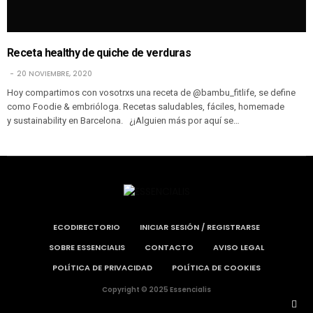
Receta healthy de quiche de verduras
20 NOVIEMBRE, 2020
Hoy compartimos con vosotrxs una receta de @bambu_fitlife, se define
como Foodie & embrióloga. Recetas saludables, fáciles, homemade
y sustainability en Barcelona. ¿¡Alguien más por aquí se…
ECODIRECTORIO
INICIAR SESIÓN / REGISTRARSE
SOBRE ESSENCIALIS
CONTACTO
AVISO LEGAL
POLÍTICA DE PRIVACIDAD
POLÍTICA DE COOKIES
Copyright © 2025 Essencialis