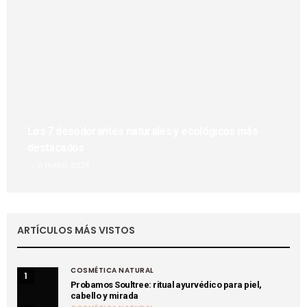
Los 7 desodorantes naturales y ecológicos más
destacados
11 ENERO, 2026
ARTÍCULOS MÁS VISTOS
COSMÉTICA NATURAL
1
Probamos Soultree: ritual ayurvédico para piel,
cabello y mirada