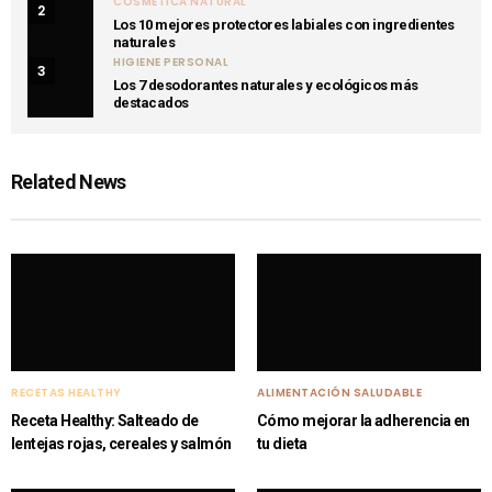
COSMÉTICA NATURAL
2
Los 10 mejores protectores labiales con ingredientes
naturales
HIGIENE PERSONAL
3
Los 7 desodorantes naturales y ecológicos más
destacados
Related News
RECETAS HEALTHY
ALIMENTACIÓN SALUDABLE
Receta Healthy: Salteado de
Cómo mejorar la adherencia en
lentejas rojas, cereales y salmón
tu dieta