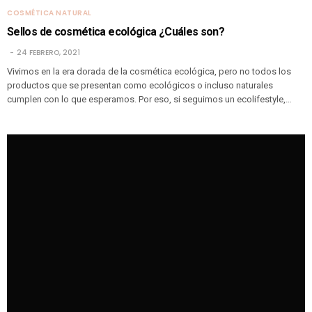
COSMÉTICA NATURAL
Sellos de cosmética ecológica ¿Cuáles son?
24 FEBRERO, 2021
Vivimos en la era dorada de la cosmética ecológica, pero no todos los
productos que se presentan como ecológicos o incluso naturales
cumplen con lo que esperamos. Por eso, si seguimos un ecolifestyle,…