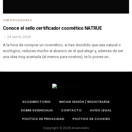
CERTIFICADORAS
Conoce el sello certificador cosmético NATRUE
24 MAYO, 2020
A la hora de comprar un cosmético, si has decidido que sea natural o
ecológico, reduces mucho el abanico en el qué elegir y, además de ser
una idea muy acertada (al menos para nostrxs), te lo pones un…
ECODIRECTORIO
INICIAR SESIÓN / REGISTRARSE
SOBRE ESSENCIALIS
CONTACTO
AVISO LEGAL
POLÍTICA DE PRIVACIDAD
POLÍTICA DE COOKIES
Copyright © 2025 Essencialis