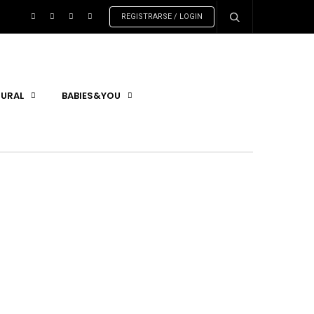
REGISTRARSE / LOGIN
URAL
BABIES&YOU