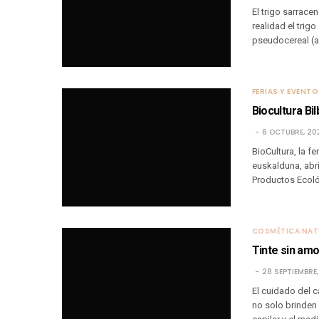
El trigo sarracen
realidad el trig
pseudocereal (a
FERIAS Y EVENT
Biocultura Bi
6 OCTUBRE, 20
BioCultura, la 
euskalduna, abri
Productos Ecol
COSMÉTICA NAT
Tinte sin amo
28 SEPTIEMBRE
El cuidado del 
no solo brinden