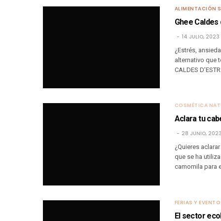
ALIMENTACIÓN 
Ghee Caldes d
14 JULIO, 2023
¿Estrés, ansied
alternativo que 
CALDES D’ESTRA
COSMÉTICA NAT
Aclara tu cab
28 JUNIO, 202
¿Quieres aclarar
que se ha utiliz
camomila para el
FERIAS Y EVENT
El sector eco