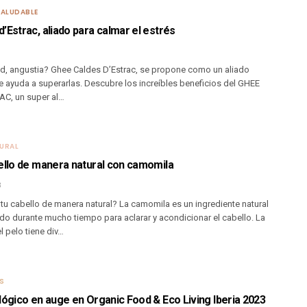
SALUDABLE
’Estrac, aliado para calmar el estrés
ad, angustia? Ghee Caldes D’Estrac, se propone como un aliado
te ayuda a superarlas. Descubre los increíbles beneficios del GHEE
C, un super al…
URAL
ello de manera natural con camomila
3
 tu cabello de manera natural? La camomila es un ingrediente natural
ado durante mucho tiempo para aclarar y acondicionar el cabello. La
 pelo tiene div…
OS
lógico en auge en Organic Food & Eco Living Iberia 2023