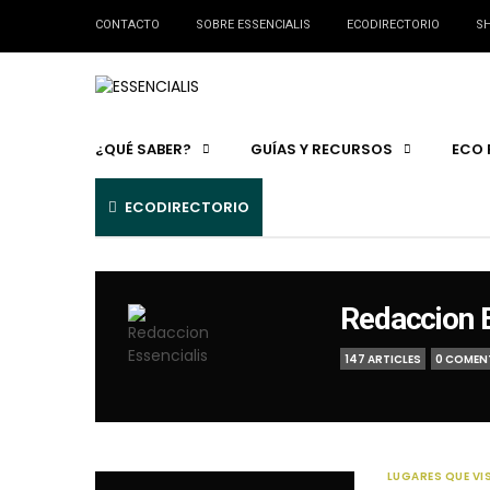
CONTACTO
SOBRE ESSENCIALIS
ECODIRECTORIO
SH
¿QUÉ SABER?
GUÍAS Y RECURSOS
ECO 
ECODIRECTORIO
Redaccion E
147 ARTICLES
0 COMEN
LUGARES QUE VI