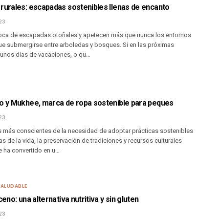
rurales: escapadas sostenibles llenas de encanto
23
oca de escapadas otoñales y apetecen más que nunca los entornos
que submergirse entre arboledas y bosques. Si en las próximas
unos días de vacaciones, o qu…
no y Mukhee, marca de ropa sostenible para peques
23
más conscientes de la necesidad de adoptar prácticas sostenibles
as de la vida, la preservación de tradiciones y recursos culturales
e ha convertido en u…
SALUDABLE
ceno: una alternativa nutritiva y sin gluten
23