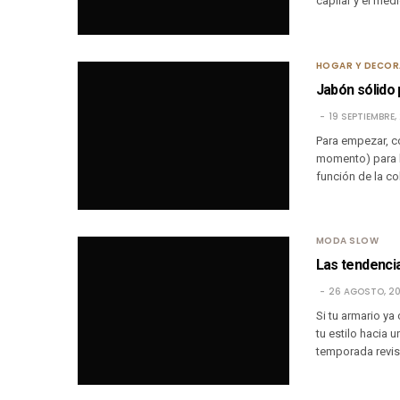
capilar y el med
HOGAR Y DECO
Jabón sólido 
19 SEPTIEMBRE,
Para empezar, c
momento) para l
función de la co
MODA SLOW
Las tendenci
26 AGOSTO, 2
Si tu armario ya
tu estilo hacia 
temporada revi