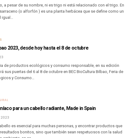
o, a pesar de su nombre, ni es trigo ni está relacionado con el trigo. En
o sarraceno (o alforfón ) es una planta herbácea que se define como un
l igual…
OS
lbao 2023, desde hoy hasta el 8 de octubre
23
feria de productos ecológicos y consumo responsable, en su edición
rá sus puertas del 6 al 8 de octubre en BEC BioCultura Bilbao, Feria de
ógicos y Consumo…
URAL
níaco para un cabello radiante, Made in Spain
, 2023
cabello es esencial para muchas personas, y encontrar productos que
 resultados bonitos, sino que también sean respetuosos con la salud