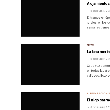
Alojamientos 
8 OCTUBRE, 20
Entramos en ép
rurales, en los 
semanas tienes 
NEWS
La lana meri
8 OCTUBRE, 20
Cada vez somos 
en todas las áre
valiosos. Esto s
ALIMENTACIÓN 
El trigo sarra
6 OCTUBRE, 20