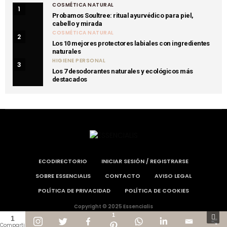
COSMÉTICA NATURAL
1
Probamos Soultree: ritual ayurvédico para piel,
cabello y mirada
COSMÉTICA NATURAL
2
Los 10 mejores protectores labiales con ingredientes
naturales
HIGIENE PERSONAL
3
Los 7 desodorantes naturales y ecológicos más
destacados
ECODIRECTORIO
INICIAR SESIÓN / REGISTRARSE
SOBRE ESSENCIALIS
CONTACTO
AVISO LEGAL
POLÍTICA DE PRIVACIDAD
POLÍTICA DE COOKIES
Copyright © 2025 Essencialis
1
1
Compartir