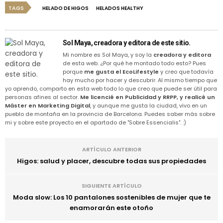
TAGS
HELADO DE HIGOS
HELADOS HEALTHY
Sol Maya, creadora y editora de este sitio.
Mi nombre es Sol Maya, y soy la
creadora y editora
de esta web. ¿Por qué he montado todo esto? Pues
porque
me gusta el EcoLifestyle
y creo que todavía
hay mucho por hacer y descubrir. Al mismo tiempo que
yo aprendo, comparto en esta web todo lo que creo que puede ser útil para
personas afines al sector.
Me licencié en Publicidad y RRPP, y realicé un
Máster en Marketing Digital
, y aunque me gusta la ciudad, vivo en un
pueblo de montaña en la provincia de Barcelona. Puedes saber más sobre
mi y sobre este proyecto en el apartado de "Sobre Essencialis". :)
ARTÍCULO ANTERIOR
Higos: salud y placer, descubre todas sus propiedades
SIGUIENTE ARTÍCULO
Moda slow: Los 10 pantalones sostenibles de mujer que te
enamorarán este otoño