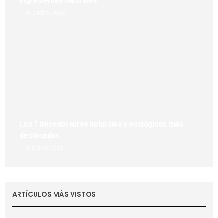
ingredientes naturales
15 ENERO, 2026
Los 7 desodorantes naturales y ecológicos más
destacados
11 ENERO, 2026
ARTÍCULOS MÁS VISTOS