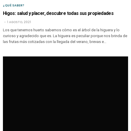
¿QUÉ SABER?
Higos: salud y placer, descubre todas sus propiedades
1 AGOSTO, 2021
Los que tenemos huerto sabemos cómo es el árbol de la higuera y lo
curioso y agradecido que es. La higuera es peculiar porque nos brinda de
las frutas más cotizadas con la llegada del verano, brevas e…