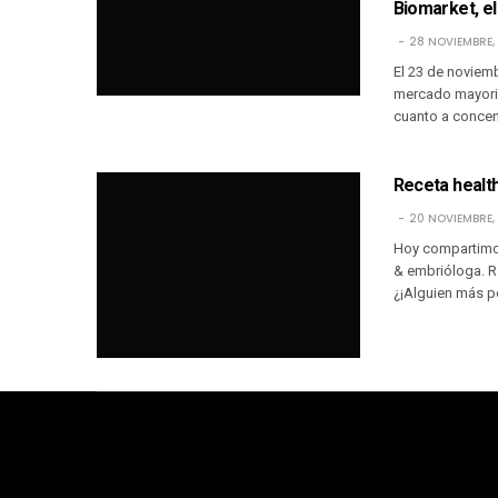
Biomarket, e
28 NOVIEMBRE,
El 23 de noviem
mercado mayoris
cuanto a concen
Receta healt
20 NOVIEMBRE,
Hoy compartimos
& embrióloga. R
¿¡Alguien más p