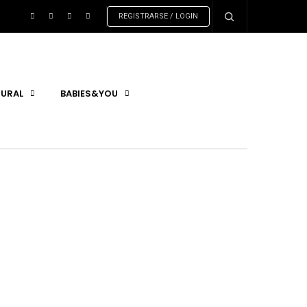
REGISTRARSE / LOGIN
URAL
BABIES&YOU