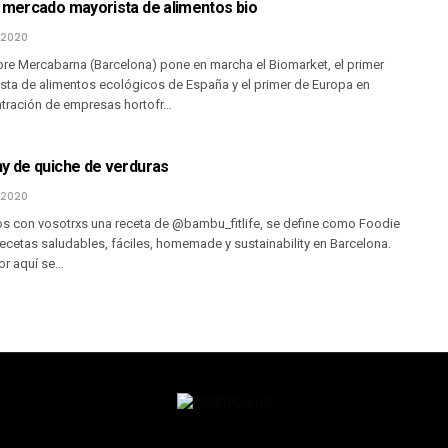
l mercado mayorista de alimentos bio
 2020
bre Mercabarna (Barcelona) pone en marcha el Biomarket, el primer
ta de alimentos ecológicos de España y el primer de Europa en
tración de empresas hortofr…
hy de quiche de verduras
 2020
 con vosotrxs una receta de @bambu_fitlife, se define como Foodie
ecetas saludables, fáciles, homemade y sustainability en Barcelona.
or aquí se…