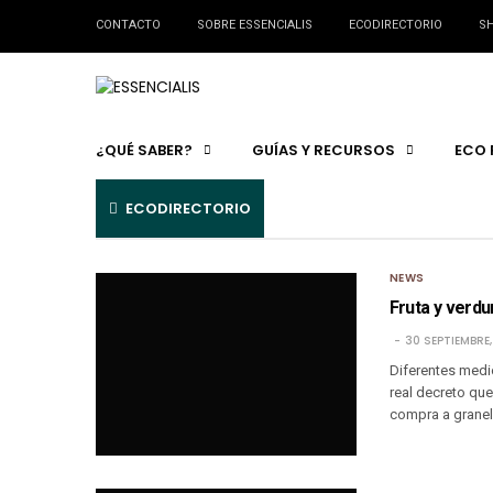
CONTACTO
SOBRE ESSENCIALIS
ECODIRECTORIO
SH
¿QUÉ SABER?
GUÍAS Y RECURSOS
ECO 
ECODIRECTORIO
NEWS
Fruta y verdu
30 SEPTIEMBRE,
Diferentes medio
real decreto que
compra a granel 