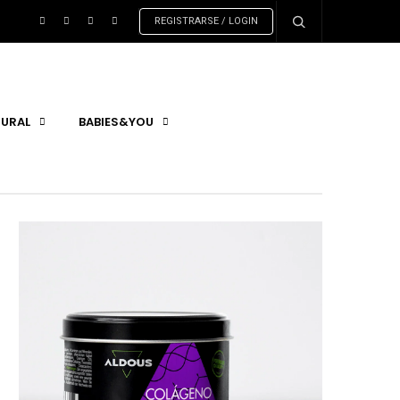
REGISTRARSE / LOGIN
URAL
BABIES&YOU