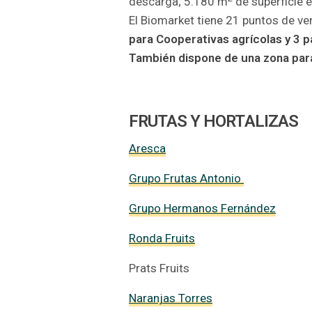
descarga; 5.180 m
de superficie 
El Biomarket tiene 21 puntos de ve
para Cooperativas agrícolas y 3 
También dispone de una zona par
FRUTAS Y HORTALIZAS
Aresca
Grupo Frutas Antonio
Grupo Hermanos Fernández
Ronda Fruits
Prats Fruits
Naranjas Torres