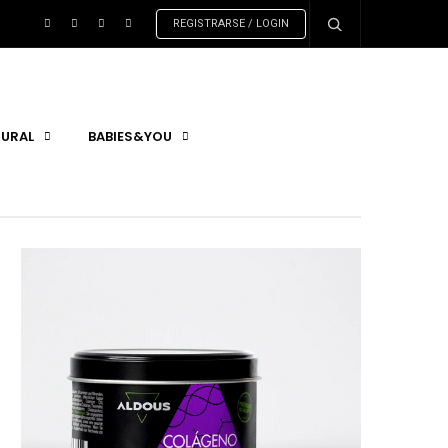
REGISTRARSE / LOGIN
URAL
BABIES&YOU