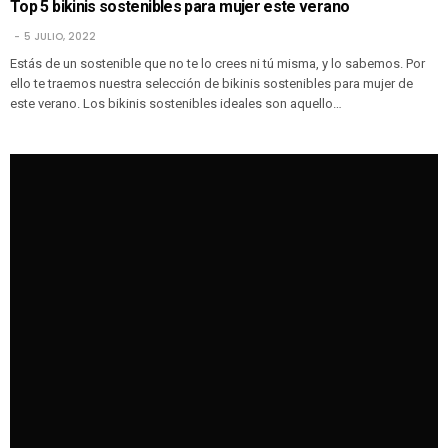
Top 5 bikinis sostenibles para mujer este verano
5 JULIO, 2022
Estás de un sostenible que no te lo crees ni tú misma, y lo sabemos. Por
ello te traemos nuestra selección de bikinis sostenibles para mujer de
este verano. Los bikinis sostenibles ideales son aquello…