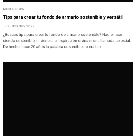
MODA SLOW
Tips para crear tu fondo de armario sostenible y versátil
21 FEBRERO, 2022
¿Buscas tips para crear tu fondo de armario sostenible? Nadie nace
siendo sostenible, ni viene una inspiración divina ni una llamada celestial.
De hecho, hace 20 años la palabra sostenible no era tan …