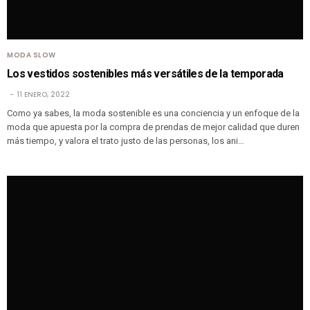
MODA SLOW
Los vestidos sostenibles más versátiles de la temporada
11 ENERO, 2022
Como ya sabes, la moda sostenible es una conciencia y un enfoque de la
moda que apuesta por la compra de prendas de mejor calidad que duren
más tiempo, y valora el trato justo de las personas, los ani…