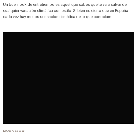
Un buen look de entretiempo es aquel que sabes que te va a salvar de
cualquier variación climática con estilo. Si bien es cierto que en España
cada vez hay menos sensación climática de lo que conocíam…
MODA SLOW