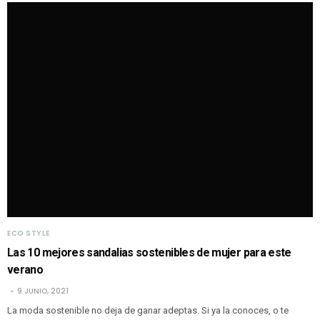
ECO STYLE
Las 10 mejores sandalias sostenibles de mujer para este
verano
9 JUNIO, 2021
La moda sostenible no deja de ganar adeptas. Si ya la conoces, o te