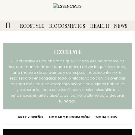
ECOSTYLE
BIOCOSMETICS
HEALTH
NEWS
ECO STYLE
El EcoLifestlye es mucho más que vivir eco, es una manera de
ser, una manera de sentir, una manera de ver lo que nos rodea,
una manera de cuidarnos y de respetar nuestro entorno. En
esta sección encontrarás todo lo relacionado con las prendas
de ropa más cool del momento hechas con tejidos naturales
y elaboradas bajo criterios éticos y sostenibles, últimas
tendencias en arte y diseño, así como lo último para decorar
tu hogar.
ARTE Y DISEÑO
HOGAR Y DECORACIÓN
MODA SLOW