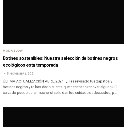
MODA SLOW
Botines sostenibles: Nuestra selección de botines negros
ecológicos esta temporada
8 NOVIEMBRE, 2021
ÚLTIMA ACTUALIZACIÓN ABRIL 2024 ¿Has revisado tus zapatos y
botines negros y te has dado cuenta que necesitas renovar alguno? El
calzado puede durar mucho si se le dan los cuidados adecuados, p…