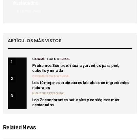
destacados
11 ENERO, 2026
ARTÍCULOS MÁS VISTOS
COSMÉTICA NATURAL
1
Probamos Soultree: ritual ayurvédico para piel,
cabello y mirada
COSMÉTICA NATURAL
2
Los 10 mejores protectores labiales con ingredientes
naturales
HIGIENE PERSONAL
3
Los 7 desodorantes naturales y ecológicos más
destacados
Related News