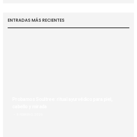
ENTRADAS MÁS RECIENTES
Probamos Soultree: ritual ayurvédico para piel,
cabello y mirada
8 FEBRERO, 2026