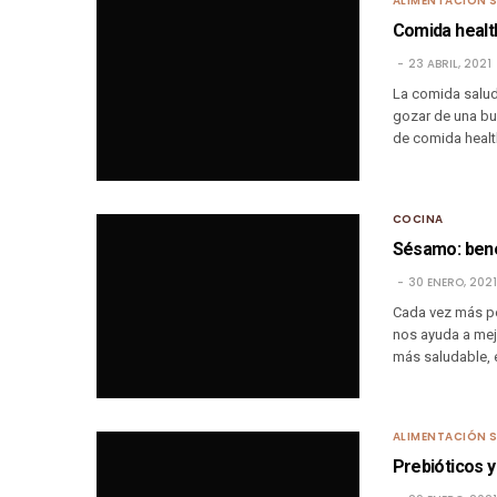
ALIMENTACIÓN 
Comida healt
23 ABRIL, 2021
La comida saluda
gozar de una bue
de comida heal
COCINA
Sésamo: bene
30 ENERO, 2021
Cada vez más per
nos ayuda a mejo
más saludable,
ALIMENTACIÓN 
Prebióticos y