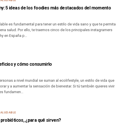
SALUDABLE
hy: 5 ideas de los foodies más destacados del momento
ble es fundamental para tener un estilo de vida sano y que te permita
na salud. Por ello, te traemos cinco de los principales instagramers
thy en España p…
ficios y cómo consumirlo
sonas a nivel mundial se suman al ecolifestyle, un estilo de vida que
rar y a aumentar la sensación de bienestar. Si tú también quieres vivir
 es fundamen…
SALUDABLE
 probióticos, ¿para qué sirven?