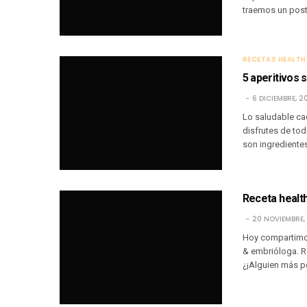
traemos un post
RECETAS HEALTH
5 aperitivos 
6 DICIEMBRE, 2
Lo saludable ca
disfrutes de tod
son ingredientes
Receta healt
20 NOVIEMBRE,
Hoy compartimos
& embrióloga. R
¿¡Alguien más p