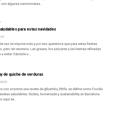
 con algunas nutricionistas…
Y
saludables para estas navidades
020
da vez se impone más y por eso queremos que para estas fiestas
o, pero sin excesos. Las grasas, los azúcares y las harinas refinadas
 a evitar. Dándole u…
hy de quiche de verduras
 2020
 con vosotrxs una receta de @bambu_fitlife, se define como Foodie
ecetas saludables, fáciles, homemade y sustainability en Barcelona.
or aquí se…