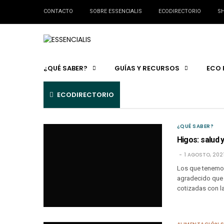
CONTACTO
SOBRE ESSENCIALIS
ECODIRECTORIO
SH
¿QUÉ SABER?
GUÍAS Y RECURSOS
ECO 
ECODIRECTORIO
¿QUÉ SABER?
Higos: salud 
1 AGOSTO, 202
Los que tenemos
agradecido que e
cotizadas con la