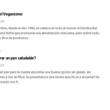
del Veganismo
2020
mbre, desde el año 1994, se celebra en todo el mundo el Día Mundial
una fecha que promueve una alimentación más sana, pero sobre todo,
n libre de productos…
Y
ar un pan saludable?
020
el pan pero te cuesta encontrar una buena opción sin gluten, sin
uras y rico en fibra, te presentamos una receta que ¡Te va a encantar! Se
borado con fr…