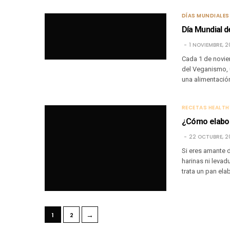
DÍAS MUNDIALES
Día Mundial 
1 NOVIEMBRE, 
Cada 1 de novie
del Veganismo, 
una alimentació
RECETAS HEALTH
¿Cómo elabor
22 OCTUBRE, 2
Si eres amante d
harinas ni levad
trata un pan ela
→
1
2