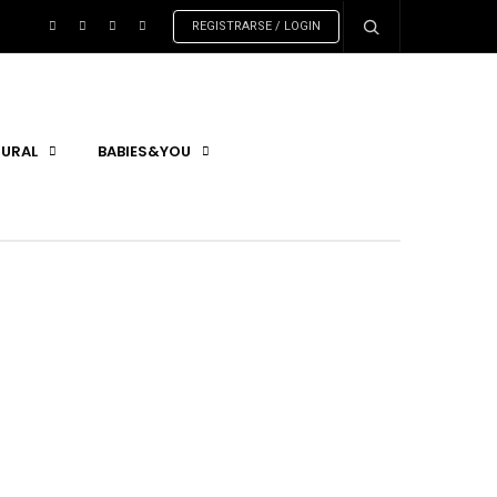
REGISTRARSE / LOGIN
URAL
BABIES&YOU