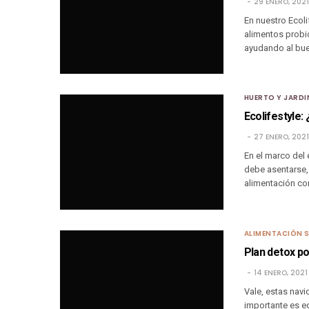
29 ENERO, 2021
En nuestro Ecoli
alimentos probió
ayudando al bu
HUERTO Y JARDI
Ecolifestyle:
27 ENERO, 2021
En el marco del e
debe asentarse, 
alimentación co
ALIMENTACIÓN 
Plan detox po
14 ENERO, 2021
Vale, estas nav
importante es eq