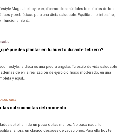
festyle Magazine hoy te explicamos los múltiples beneficios de los
ticos y prebióticos para una dieta saludable. Equilibran el intestino,
en funcionamient…
NERÍA
 ¿qué puedes plantar en tu huerto durante febrero?
colifestyle, la dieta es una piedra angular. Tu estilo de vida saludable
además de en la realización de ejercicio físico moderado, en una
mpleta y equil…
SALUDABLE
r las nutricionistas del momento
idades se te han ido un poco de las manos. No pasa nada, lo
uilibrar ahora, un clásico después de vacaciones. Para ello hoy te