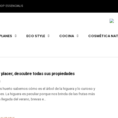
OP ESSENCIALIS
PLANES
ECO STYLE
COCINA
COSMÉTICA NAT
y placer, descubre todas sus propiedades
1
 huerto sabemos cómo es el árbol de la higuera y lo curioso y
s. La higuera es peculiar porque nos brinda de las frutas más
 llegada del verano, brevas e…