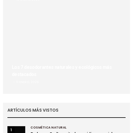
Los 7 desodorantes naturales y ecológicos más
destacados
11 ENERO, 2026
ARTÍCULOS MÁS VISTOS
COSMÉTICA NATURAL
1