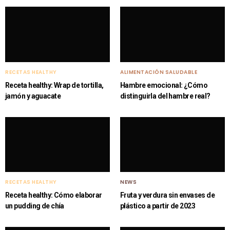
RECETAS HEALTHY
ALIMENTACIÓN SALUDABLE
Receta healthy: Wrap de tortilla,
Hambre emocional: ¿Cómo
jamón y aguacate
distinguirla del hambre real?
RECETAS HEALTHY
NEWS
Receta healthy: Cómo elaborar
Fruta y verdura sin envases de
un pudding de chía
plástico a partir de 2023