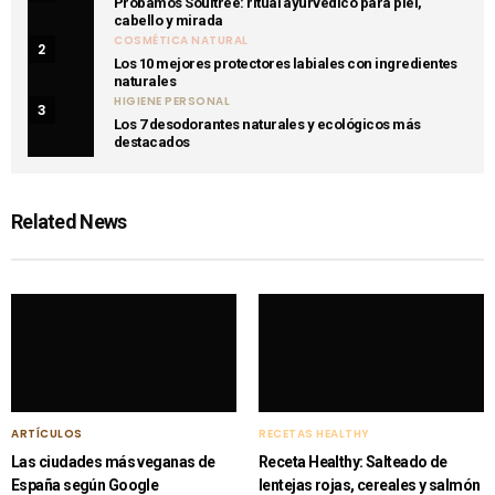
Probamos Soultree: ritual ayurvédico para piel,
cabello y mirada
COSMÉTICA NATURAL
2
Los 10 mejores protectores labiales con ingredientes
naturales
HIGIENE PERSONAL
3
Los 7 desodorantes naturales y ecológicos más
destacados
Related News
ARTÍCULOS
RECETAS HEALTHY
Las ciudades más veganas de
Receta Healthy: Salteado de
España según Google
lentejas rojas, cereales y salmón