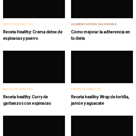
RECETAS HEALTHY
ALIMENTACIÓN SALUDABLE
Receta Healthy: Crema detox de
Cómo mejorar la adherencia en
espinacas y puerro
tu dieta
RECETAS HEALTHY
RECETAS HEALTHY
Receta healthy: Curry de
Receta healthy: Wrap de tortilla,
garbanzos con espinacas
jamón y aguacate