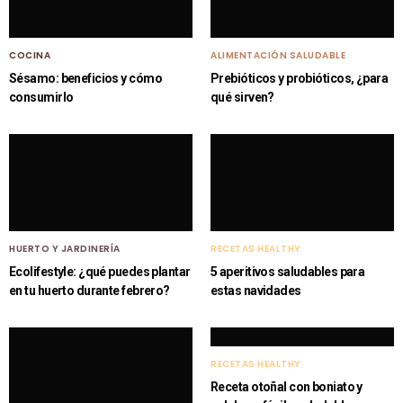
COCINA
ALIMENTACIÓN SALUDABLE
Sésamo: beneficios y cómo
Prebióticos y probióticos, ¿para
consumirlo
qué sirven?
HUERTO Y JARDINERÍA
RECETAS HEALTHY
Ecolifestyle: ¿qué puedes plantar
5 aperitivos saludables para
en tu huerto durante febrero?
estas navidades
RECETAS HEALTHY
Receta otoñal con boniato y