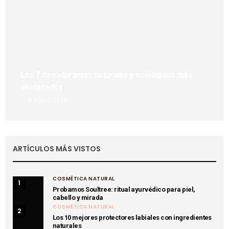
Los 7 desodorantes naturales y ecológicos más
destacados
11 ENERO, 2026
ARTÍCULOS MÁS VISTOS
COSMÉTICA NATURAL
1
Probamos Soultree: ritual ayurvédico para piel,
cabello y mirada
COSMÉTICA NATURAL
2
Los 10 mejores protectores labiales con ingredientes
naturales