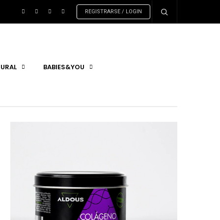
REGISTRARSE / LOGIN
URAL
BABIES&YOU