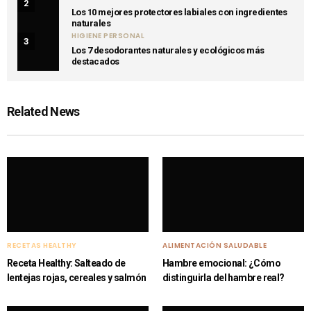
2
Los 10 mejores protectores labiales con ingredientes
naturales
HIGIENE PERSONAL
3
Los 7 desodorantes naturales y ecológicos más
destacados
Related News
RECETAS HEALTHY
ALIMENTACIÓN SALUDABLE
Receta Healthy: Salteado de
Hambre emocional: ¿Cómo
lentejas rojas, cereales y salmón
distinguirla del hambre real?