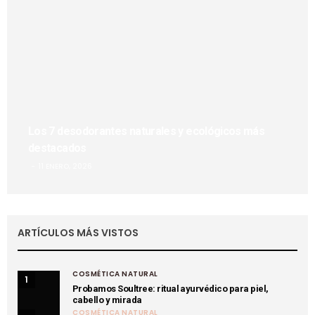
Los 7 desodorantes naturales y ecológicos más
destacados
11 ENERO, 2026
ARTÍCULOS MÁS VISTOS
COSMÉTICA NATURAL
1
Probamos Soultree: ritual ayurvédico para piel,
cabello y mirada
COSMÉTICA NATURAL