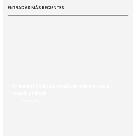
ENTRADAS MÁS RECIENTES
Probamos Soultree: ritual ayurvédico para piel,
cabello y mirada
8 FEBRERO, 2026