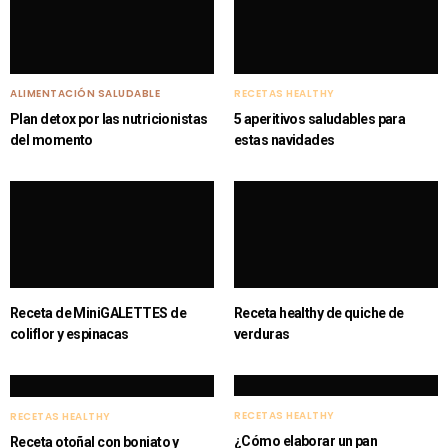
ALIMENTACIÓN SALUDABLE
RECETAS HEALTHY
Plan detox por las nutricionistas
5 aperitivos saludables para
del momento
estas navidades
Receta de MiniGALETTES de
Receta healthy de quiche de
coliflor y espinacas
verduras
RECETAS HEALTHY
RECETAS HEALTHY
¿Cómo elaborar un pan
Receta otoñal con boniato y