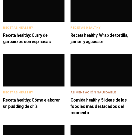
RECETAS HEALTHY
RECETAS HEALTHY
Receta healthy: Curry de
Receta healthy: Wrap de tortilla,
garbanzos con espinacas
jamón y aguacate
RECETAS HEALTHY
ALIMENTACIÓN SALUDABLE
Receta healthy: Cómo elaborar
Comida healthy: 5 ideas de los
un pudding de chía
foodies más destacados del
momento