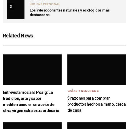
HIGIENE PERSONAL
3
Los 7 desodorantes naturales y ecológicos más
destacados
Related News
GUÍAS Y RECURSOS
​​Entrevistamos a El Poaig: La
5 razones para comprar
tradición, arte y sabor
productos hechos a mano, cerca
mediterráneo en un aceite de
de casa
oliva virgen extra extraordinario