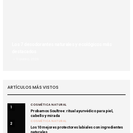
Los 7 desodorantes naturales y ecológicos más
destacados
11 ENERO, 2026
ARTÍCULOS MÁS VISTOS
COSMÉTICA NATURAL
1
Probamos Soultree: ritual ayurvédico para piel,
cabello y mirada
COSMÉTICA NATURAL
2
Los 10 mejores protectores labiales con ingredientes
naturales